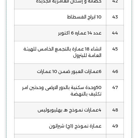
42
حضانة و إسكان العامرية الجديدة
43
10 ابراج الفسطاط
44
عدد 14 عماره 6 اكتوبر
45
انشاء 18 عمارة بالتجمع الخامس للهيئة
العامة للبترول
46
6عمارات العبور ضمن 10 عمارات
47
50وحدة سكنية بالدور الارضى وحدتين امر
تكليف بالنهضة
48
4عمارات نموذج هـ بهليوبوليس
49
عمارة نموذج (1ج) شيراتون