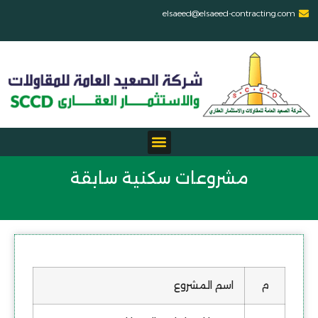
elsaeed@elsaeed-contracting.com
مشروعات سكنية سابقة
م
اسم المشروع